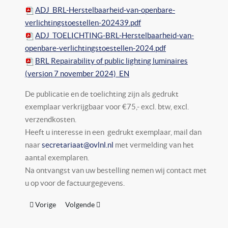
ADJ_BRL-Herstelbaarheid-van-openbare-
verlichtingstoestellen-202439.pdf
ADJ_TOELICHTING-BRL-Herstelbaarheid-van-
openbare-verlichtingstoestellen-2024.pdf
BRL Repairability of public lighting luminaires
(version 7 november 2024)_EN
De publicatie en de toelichting zijn als gedrukt
exemplaar verkrijgbaar voor €75,- excl. btw, excl.
verzendkosten.
Heeft u interesse in een gedrukt exemplaar, mail dan
naar
secretariaat@ovlnl.nl
met vermelding van het
aantal exemplaren.
Na ontvangst van uw bestelling nemen wij contact met
u op voor de factuurgegevens.
Vorig artikel: OVL-Monitor 2024: Getallen, trends en ontwikke
Volgende artikel: Handboek Omgevingsgericht Lich
Vorige
Volgende