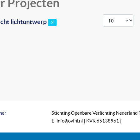
r Projecten
Toon #
cht lichtontwerp
2
mer
Stichting Openbare Verlichting Nederland
E: info@ovlnl.nl | KVK 65138961 |