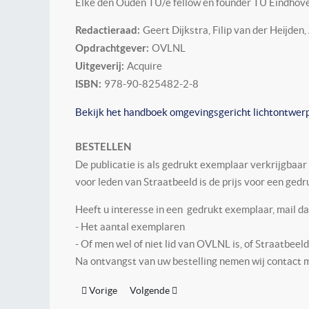
Elke den Ouden TU/e fellow en founder TU Eindhov
Geert Dĳkstra, Filip van der Heĳden, 
Redactieraad:
OVLNL
Opdrachtgever:
Acquire
Uitgeverij:
978-90-825482-2-8
ISBN:
Bekijk het handboek omgevingsgericht lichtontwerp
BESTELLEN
De publicatie is als gedrukt exemplaar verkrijgbaar
voor leden van Straatbeeld is de prijs voor een ged
Heeft u interesse in een gedrukt exemplaar, mail d
- Het aantal exemplaren
- Of men wel of niet lid van OVLNL is, of Straatbeeld
Na ontvangst van uw bestelling nemen wij contact 
Vorig artikel: Beoordelingsrichtlijn op basis van NE
Volgende artikel: Nieuw licht op inkoop 
Vorige
Volgende