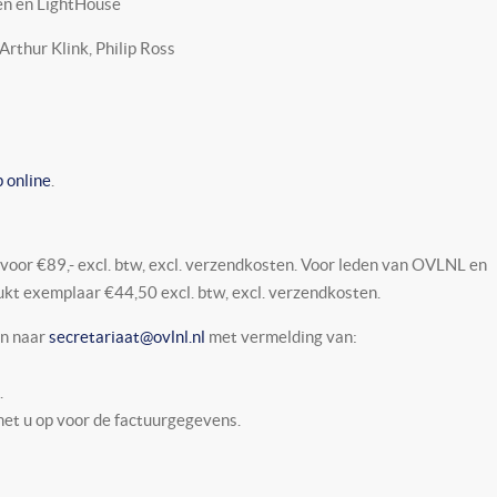
en en LightHouse
Arthur Klink, Philip Ross
 online
.
 voor €89,- excl. btw, excl. verzendkosten. Voor leden van OVLNL en
rukt exemplaar €44,50 excl. btw, excl. verzendkosten.
an naar
secretariaat@ovlnl.nl
met vermelding van:
.
met u op voor de factuurgegevens.
N-EN 45554, Herstelbaarheid van openbare verlichtingstoestellen
en aanbesteding OVL, Deel 1 De voorbereiding