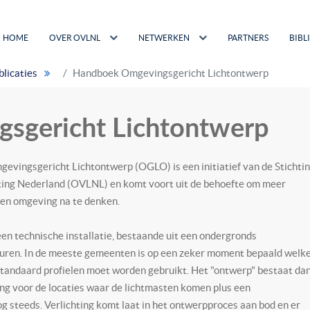
HOME
OVER OVLNL
NETWERKEN
PARTNERS
BIBL
licaties
Handboek Omgevingsgericht Lichtontwerp
sgericht Lichtontwerp
vingsgericht Lichtontwerp (OGLO) is een initiatief van de Stichti
ing Nederland (OVLNL) en komt voort uit de behoefte om meer
een omgeving na te denken.
en technische installatie, bestaande uit een ondergronds
turen. In de meeste gemeenten is op een zeker moment bepaald welk
standaard profielen moet worden gebruikt. Het "ontwerp" bestaat da
ning voor de locaties waar de lichtmasten komen plus een
nog steeds. Verlichting komt laat in het ontwerpproces aan bod en er