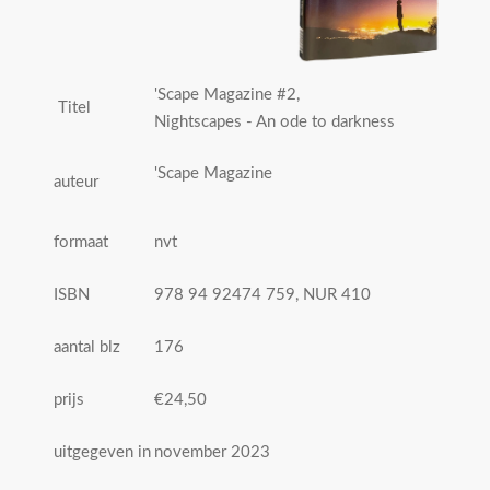
'Scape Magazine #2,
Titel
Nightscapes - An ode to darkness
'Scape Magazine
auteur
formaat
nvt
ISBN
978 94 92474 759, NUR 410
aantal blz
176
prijs
€24,50
uitgegeven in
november 2023