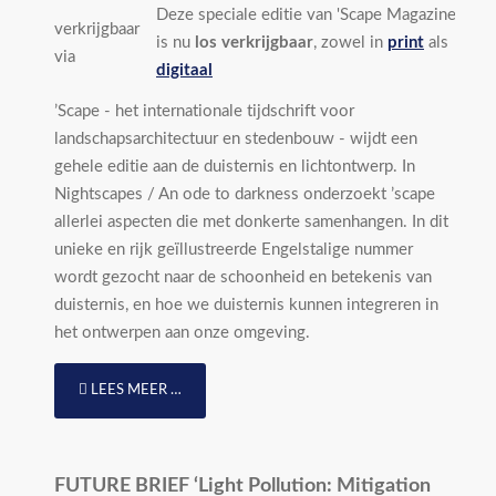
Deze speciale editie van 'Scape Magazine
verkrijgbaar
is nu
los verkrijgbaar
, zowel in
print
als
via
digitaal
’Scape - het internationale tijdschrift voor
landschapsarchitectuur en stedenbouw - wijdt een
gehele editie aan de duisternis en lichtontwerp. In
Nightscapes / An ode to darkness onderzoekt ’scape
allerlei aspecten die met donkerte samenhangen. In dit
unieke en rijk geïllustreerde Engelstalige nummer
wordt gezocht naar de schoonheid en betekenis van
duisternis, en hoe we duisternis kunnen integreren in
het ontwerpen aan onze omgeving.
LEES MEER …
FUTURE BRIEF ‘Light Pollution: Mitigation