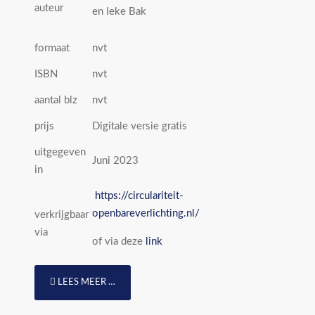
auteur
en Ieke Bak
formaat
nvt
ISBN
nvt
aantal blz
nvt
prijs
Digitale versie gratis
uitgegeven
Juni 2023
in
https://circulariteit-
openbareverlichting.nl/
verkrijgbaar
via
of via deze
link
LEES MEER …